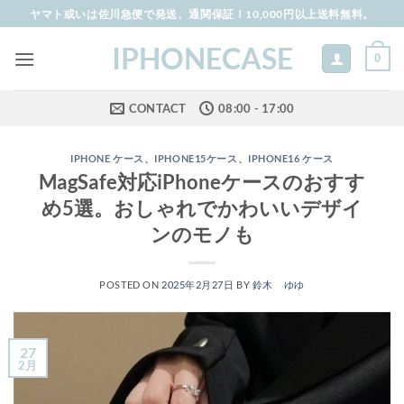
Skip
ヤマト或いは佐川急便で発送、通関保証！10,000円以上送料無料。
to
IPHONECASE
content
0
CONTACT
08:00 - 17:00
IPHONE ケース
、
IPHONE15ケース
、
IPHONE16 ケース
MagSafe対応iPhoneケースのおすす
め5選。おしゃれでかわいいデザイ
ンのモノも
POSTED ON
2025年2月27日
BY
鈴木 ゆゆ
27
2月