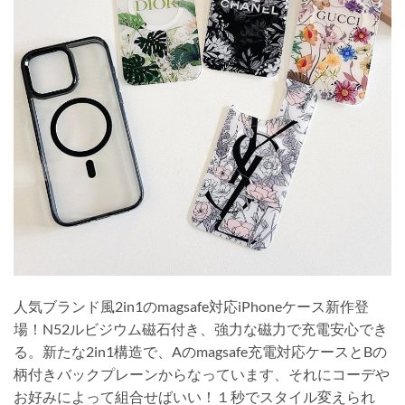
人気ブランド風2in1のmagsafe対応iPhoneケース新作登
場！N52ルビジウム磁石付き、強力な磁力で充電安心でき
る。新たな2in1構造で、Aのmagsafe充電対応ケースとBの
柄付きバックプレーンからなっています、それにコーデや
お好みによって組合せばいい！１秒でスタイル変えられ