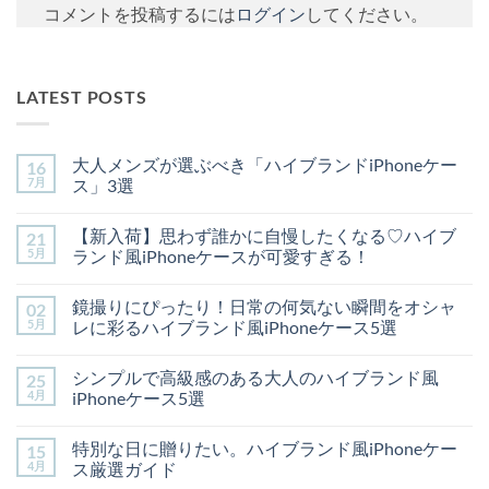
コメントを投稿するには
ログイン
してください。
LATEST POSTS
大人メンズが選ぶべき「ハイブランドiPhoneケー
16
7月
ス」3選
大
コ
人
メ
【新入荷】思わず誰かに自慢したくなる♡ハイブ
21
メ
ン
ン
ト
5月
ランド風iPhoneケースが可愛すぎる！
ズ
は
が
【新
ま
コ
選
入
だ
メ
鏡撮りにぴったり！日常の何気ない瞬間をオシャ
02
ぶ
荷】
あ
ン
べ
思
り
ト
5月
レに彩るハイブランド風iPhoneケース5選
き
わ
ま
は
「ハ
ず
鏡
せ
ま
コ
イ
誰
撮
ん
だ
メ
シンプルで高級感のある大人のハイブランド風
25
ブ
か
り
あ
ン
ラ
に
に
り
ト
4月
iPhoneケース5選
ン
自
ぴ
ま
は
ド
慢
っ
シ
せ
ま
コ
iPhone
し
た
ン
ん
だ
メ
特別な日に贈りたい。ハイブランド風iPhoneケー
15
ケ
た
り！
プ
あ
ン
ー
く
日
ル
り
ト
4月
ス厳選ガイド
ス」
な
常
で
ま
は