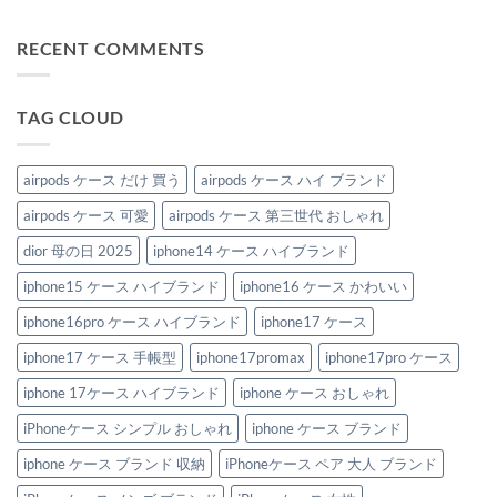
3
る
の
高
特
せ
ま
コ
選
♡
何
級
別
ん
だ
メ
へ
ハ
気
感
な
あ
ン
RECENT COMMENTS
の
イ
な
の
日
り
ト
ブ
い
あ
に
ま
は
ラ
瞬
る
贈
せ
ま
ン
間
大
り
ん
だ
ド
を
人
た
あ
TAG CLOUD
風
オ
の
い。
り
iPhone
シ
ハ
ハ
ま
ケ
ャ
イ
イ
せ
ー
レ
ブ
ブ
ん
ス
に
ラ
ラ
airpods ケース だけ 買う
airpods ケース ハイ ブランド
が
彩
ン
ン
可
る
ド
ド
airpods ケース 可愛
airpods ケース 第三世代 おしゃれ
愛
ハ
風
風
す
イ
iPhone
iPhone
ぎ
ブ
ケ
ケ
dior 母の日 2025
iphone14 ケース ハイブランド
る！
ラ
ー
ー
へ
ン
ス
ス
iphone15 ケース ハイブランド
iphone16 ケース かわいい
の
ド
5
厳
風
選
選
iPhone
へ
ガ
iphone16pro ケース ハイブランド
iphone17 ケース
ケ
の
イ
ー
ド
iphone17 ケース 手帳型
iphone17promax
iphone17pro ケース
ス
へ
5
の
選
iphone 17ケース ハイブランド
iphone ケース おしゃれ
へ
の
iPhoneケース シンプル おしゃれ
iphone ケース ブランド
iphone ケース ブランド 収納
iPhoneケース ペア 大人 ブランド