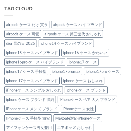
ン
間
大
り
ん
だ
ド
を
人
た
あ
TAG CLOUD
風
オ
の
い。
り
iPhone
シ
ハ
ハ
ま
ケ
ャ
イ
イ
せ
ー
レ
ブ
ブ
ん
ス
に
ラ
ラ
airpods ケース だけ 買う
airpods ケース ハイ ブランド
が
彩
ン
ン
可
る
ド
ド
airpods ケース 可愛
airpods ケース 第三世代 おしゃれ
愛
ハ
風
風
す
イ
iPhone
iPhone
ぎ
ブ
ケ
ケ
dior 母の日 2025
iphone14 ケース ハイブランド
る！
ラ
ー
ー
へ
ン
ス
ス
iphone15 ケース ハイブランド
iphone16 ケース かわいい
の
ド
5
厳
風
選
選
iPhone
へ
ガ
iphone16pro ケース ハイブランド
iphone17 ケース
ケ
の
イ
ー
ド
iphone17 ケース 手帳型
iphone17promax
iphone17pro ケース
ス
へ
5
の
選
iphone 17ケース ハイブランド
iphone ケース おしゃれ
へ
の
iPhoneケース シンプル おしゃれ
iphone ケース ブランド
iphone ケース ブランド 収納
iPhoneケース ペア 大人 ブランド
iPhoneケース メンズ ブランド
iPhoneケース 女性
IPhoneケース 手帳型 激安
MagSafe対応iPhoneケース
アイフォンケース男女兼用
エアポッズ おしゃれ