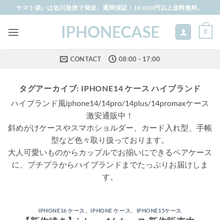
Skip
ヤマト或いは佐川急便で発送、通関保証！10,000円以上送料無料。
to
IPHONECASE
content
0
CONTACT
08:00 - 17:00
タグアーカイブ:
IPHONE14 ケース ハイブランド
ハイブランド風iphone14/14pro/14plus/14promaxケース
激安通販中！
斜めがけケースやスマホショルダー、カード入れ型、手帳
型など色々取り扱っております。
大人可愛いものからカップルでお揃いにできるペアケース
に、プチプラからハイブランドまでたっぷりお届けしま
す。
IPHONE16 ケース
、
IPHONE ケース
、
IPHONE15ケース