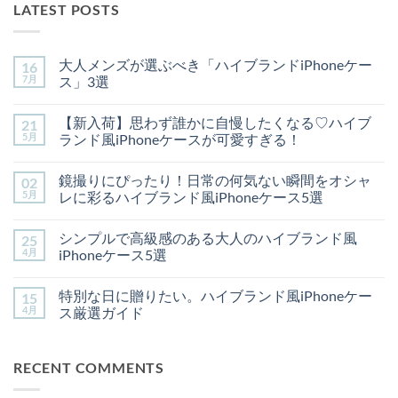
LATEST POSTS
大人メンズが選ぶべき「ハイブランドiPhoneケー
16
7月
ス」3選
大
コ
人
メ
【新入荷】思わず誰かに自慢したくなる♡ハイブ
21
メ
ン
ン
ト
5月
ランド風iPhoneケースが可愛すぎる！
ズ
は
が
【新
ま
コ
選
入
だ
メ
鏡撮りにぴったり！日常の何気ない瞬間をオシャ
02
ぶ
荷】
あ
ン
べ
思
り
ト
5月
レに彩るハイブランド風iPhoneケース5選
き
わ
ま
は
「ハ
ず
鏡
せ
ま
コ
イ
誰
撮
ん
だ
メ
シンプルで高級感のある大人のハイブランド風
25
ブ
か
り
あ
ン
ラ
に
に
り
ト
4月
iPhoneケース5選
ン
自
ぴ
ま
は
ド
慢
っ
シ
せ
ま
コ
iPhone
し
た
ン
ん
だ
メ
特別な日に贈りたい。ハイブランド風iPhoneケー
15
ケ
た
り！
プ
あ
ン
ー
く
日
ル
り
ト
4月
ス厳選ガイド
ス」
な
常
で
ま
は
3
る
の
高
特
せ
ま
コ
選
♡
何
級
別
ん
だ
メ
へ
ハ
気
感
な
あ
ン
RECENT COMMENTS
の
イ
な
の
日
り
ト
ブ
い
あ
に
ま
は
ラ
瞬
る
贈
せ
ま