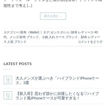
能性まで考え […]
続きを読む
→
カテゴリー:
財布（Wallet)
|
タグ:
センス の いい 財布 レディース 40
代
、
メンズ 財布 ブランド
、
小銭 入れ ケース ブランド
、
財布 レディー
ス 人気 ブランド
コメントをどうぞ
LATEST POSTS
大人メンズが選ぶべき「ハイブランドiPhoneケー
16
7月
ス」3選
大
コ
人
メ
【新入荷】思わず誰かに自慢したくなる♡ハイブ
21
メ
ン
ン
ト
5月
ランド風iPhoneケースが可愛すぎる！
ズ
は
が
【新
ま
コ
選
入
だ
メ