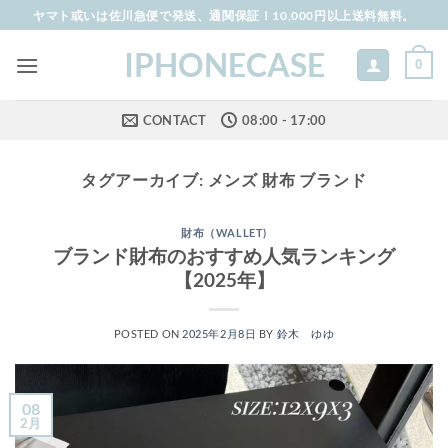
Skip
ヤマト或いは佐川急便で発送、通関保証！10,000円以上送料無料。
to
IPHONECASE
content
0
CONTACT
08:00 - 17:00
タグアーカイブ:
メンズ 財布 ブランド
財布（WALLET)
ブランド財布のおすすめ人気ランキング
【2025年】
POSTED ON
2025年2月8日
BY
鈴木 ゆゆ
08
2月