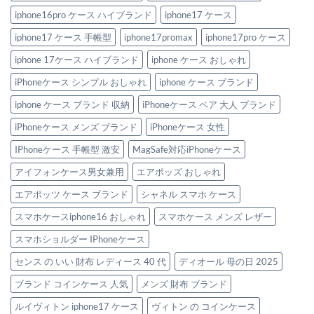
風
選
選
iPhone
へ
ガ
iphone16pro ケース ハイブランド
iphone17 ケース
ケ
の
イ
ー
ド
iphone17 ケース 手帳型
iphone17promax
iphone17pro ケース
ス
へ
5
の
選
iphone 17ケース ハイブランド
iphone ケース おしゃれ
へ
の
iPhoneケース シンプル おしゃれ
iphone ケース ブランド
iphone ケース ブランド 収納
iPhoneケース ペア 大人 ブランド
iPhoneケース メンズ ブランド
iPhoneケース 女性
IPhoneケース 手帳型 激安
MagSafe対応iPhoneケース
アイフォンケース男女兼用
エアポッズ おしゃれ
エアポッツ ケース ブランド
シャネル スマホ ケース
スマホケースiphone16 おしゃれ
スマホケース メンズ レザー
スマホショルダー IPhoneケース
センス の いい 財布 レディース 40 代
ディオール 母の日 2025
ブランド コインケース 人気
メンズ 財布 ブランド
ルイヴィトン iphone17 ケース
ヴィトン の コインケース