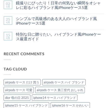
鏡撮りにぴったり！日常の何気ない瞬間をオシャ
02
ぶ
荷】
あ
ン
べ
思
り
ト
5月
レに彩るハイブランド風iPhoneケース5選
き
わ
ま
は
「ハ
ず
鏡
せ
ま
コ
イ
誰
撮
ん
だ
メ
シンプルで高級感のある大人のハイブランド風
25
ブ
か
り
あ
ン
ラ
に
に
り
ト
4月
iPhoneケース5選
ン
自
ぴ
ま
は
ド
慢
っ
シ
せ
ま
コ
iPhone
し
た
ン
ん
だ
メ
特別な日に贈りたい。ハイブランド風iPhoneケー
15
ケ
た
り！
プ
あ
ン
ー
く
日
ル
り
ト
4月
ス厳選ガイド
ス」
な
常
で
ま
は
3
る
の
高
特
せ
ま
コ
選
♡
何
級
別
ん
だ
メ
へ
ハ
気
感
な
あ
ン
RECENT COMMENTS
の
イ
な
の
日
り
ト
ブ
い
あ
に
ま
は
ラ
瞬
る
贈
せ
ま
ン
間
大
り
ん
だ
ド
を
人
た
あ
TAG CLOUD
風
オ
の
い。
り
iPhone
シ
ハ
ハ
ま
ケ
ャ
イ
イ
せ
ー
レ
ブ
ブ
ん
ス
に
ラ
ラ
airpods ケース だけ 買う
airpods ケース ハイ ブランド
が
彩
ン
ン
可
る
ド
ド
airpods ケース 可愛
airpods ケース 第三世代 おしゃれ
愛
ハ
風
風
す
イ
iPhone
iPhone
ぎ
ブ
ケ
ケ
dior 母の日 2025
iphone14 ケース ハイブランド
る！
ラ
ー
ー
へ
ン
ス
ス
iphone15 ケース ハイブランド
iphone16 ケース かわいい
の
ド
5
厳