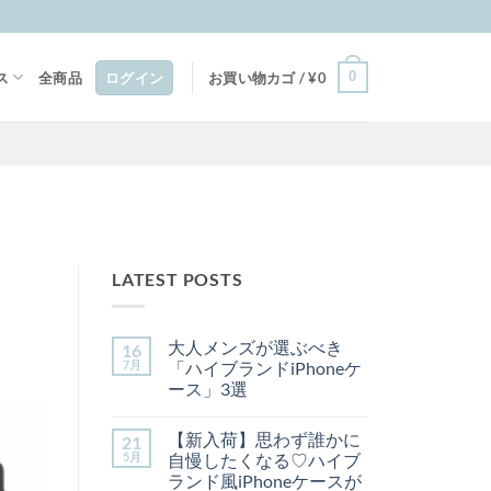
0
ス
全商品
ログイン
お買い物カゴ /
¥
0
LATEST POSTS
大人メンズが選ぶべき
16
7月
「ハイブランドiPhoneケ
ース」3選
大
コ
人
メ
【新入荷】思わず誰かに
21
メ
ン
ン
ト
5月
自慢したくなる♡ハイブ
ズ
は
ランド風iPhoneケースが
が
ま