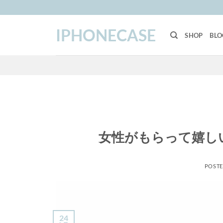
Skip
to
IPHONECASE
content
SHOP
BLO
女性がもらって嬉し
POST
24