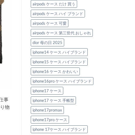
ン
ラ
ハ
る！
airpods ケース だけ 買う
ド
ン
イ
へ
風
ド
ブ
の
iPhone
airpods ケース ハイ ブランド
風
ラ
ケ
iPhone
ン
ー
ケ
ド
airpods ケース 可愛
ス
ー
風
5
ス
iPhone
選
airpods ケース 第三世代 おしゃれ
厳
ケ
へ
選
ー
の
ガ
ス
dior 母の日 2025
イ
5
ド
選
iphone14 ケース ハイブランド
へ
へ
の
の
iphone15 ケース ハイブランド
iphone16 ケース かわいい
iphone16pro ケース ハイブランド
iphone17 ケース
仕事
iphone17 ケース 手帳型
り物
iphone17promax
iphone17pro ケース
iphone 17ケース ハイブランド