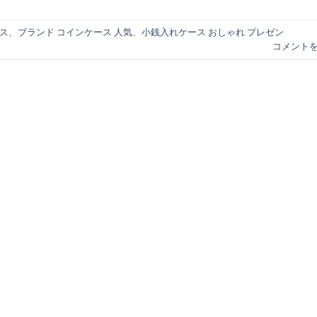
ース
、
ブランド コインケース 人気
、
小銭入れケース おしゃれ プレゼン
コメント