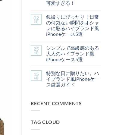
選
だ
可愛すぎる！
ぶ
あ
【新
べ
コ
り
入
き
メ
ま
鏡撮りにぴったり！日常
02
荷】
「ハ
ン
せ
思
イ
ト
ん
5月
の何気ない瞬間をオシャ
わ
ブ
は
レに彩るハイブランド風
ず
ラ
ま
誰
ン
だ
iPhoneケース5選
か
ド
あ
鏡
に
コ
iPhone
り
撮
自
メ
ケ
ま
シンプルで高級感のある
25
り
慢
ン
ー
せ
に
し
ト
ス」
ん
4月
大人のハイブランド風
ぴ
た
は
3
iPhoneケース5選
っ
く
ま
選
た
な
だ
へ
シ
コ
り！
る
あ
の
ン
メ
日
♡
り
特別な日に贈りたい。ハ
15
プ
ン
常
ハ
ま
ル
ト
4月
イブランド風iPhoneケー
の
イ
せ
で
は
何
ブ
ん
ス厳選ガイド
高
ま
気
ラ
級
だ
特
な
コ
ン
感
あ
別
い
メ
ド
の
り
な
瞬
ン
風
あ
ま
RECENT COMMENTS
日
間
ト
iPhone
る
せ
に
を
は
ケ
大
ん
贈
オ
ま
ー
人
り
シ
だ
ス
の
た
ャ
あ
が
ハ
TAG CLOUD
い。
レ
り
可
イ
ハ
に
ま
愛
ブ
イ
彩
せ
す
ラ
ブ
る
ん
ぎ