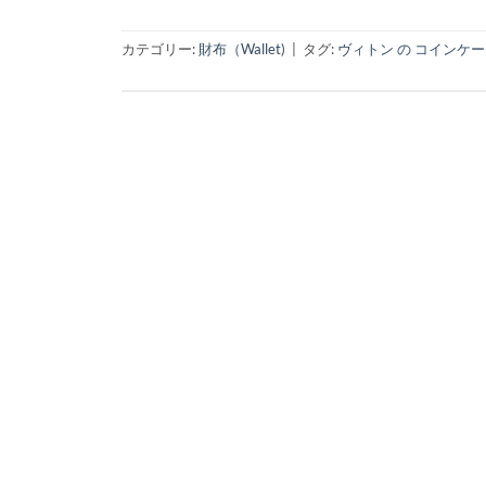
カテゴリー:
財布（Wallet)
|
タグ:
ヴィトン の コインケ