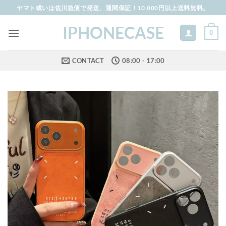
Skip
ヤマト或いは佐川急便で発送、通関保証！10,000円以上送料無料。
to
IPHONECASE
content
0
CONTACT
08:00 - 17:00