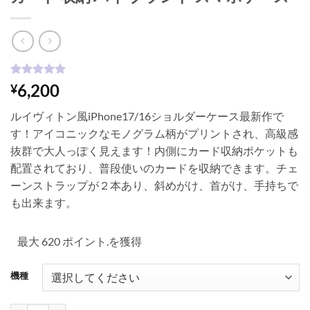
1
件の利用者
6,200
¥
評価に基づ
く5段階評
ルイヴィトン風iPhone17/16ショルダーケース最新作で
価のうち、
5
点
す！アイコニックなモノグラム柄がプリントされ、高級感
抜群で大人っぽく見えます！内側にカード収納ポケットも
配置されており、普段使いのカードを収納できます。チェ
ーンストラップが２本あり、斜めがけ、首がけ、手持ちで
も出来ます。
最大 620 ポイント.を獲得
機種