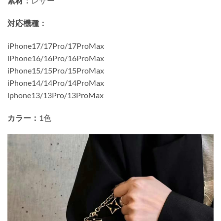
素材：
レザー
対応機種：
iPhone17/17Pro/17ProMax
iPhone16/16Pro/16ProMax
iPhone15/15Pro/15ProMax
iPhone14/14Pro/14ProMax
iphone13/13Pro/13ProMax
カラー：
1色