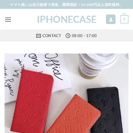
Skip
ヤマト或いは佐川急便で発送、通関保証！10,000円以上送料無料。
to
IPHONECASE
content
0
CONTACT
08:00 - 17:00