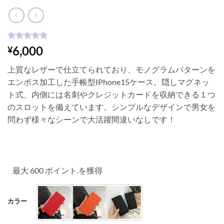
2
件の利用者
6,000
¥
評価に基づ
く5段階評
上質なレザーで仕立てられており、モノグラムパターンを
価のうち、
5
点
エンボス加工した手帳型IPhone15ケース。隠しマグネッ
ト式、内側には名刺やクレジットカードを収納できる１つ
のスロットを備えています。シンプルなデザインで男女を
問わず様々なシーンで大活躍間違いなしです！
最大 600 ポイント.を獲得
カラー