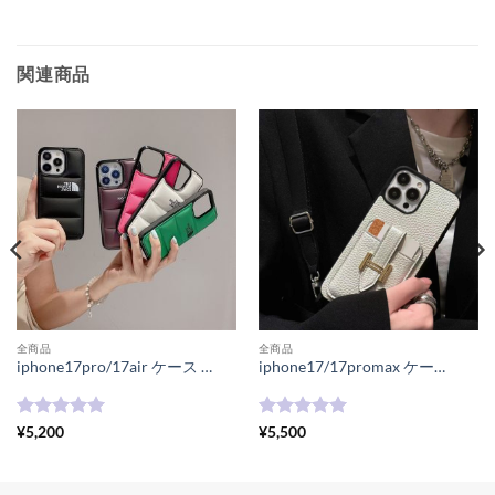
関連商品
全商品
全商品
iphone17pro/17air ケース ノースフェース ブランド ダウン人気 メンズ iphone16proケース パロディ アイフォン15/15pro ケース 大人 可愛い iphone14 ケース スマホケース キルティング
iphone17/17promax ケース ハイブランド エルメス 風 アイ フォン ケース iphone16/16pro/15pro ケース おしゃれ ブランド iphone14 ケース カード 収納 ブランド iphone15 ケース レザー
5段階中
5
の
5段階中
5
の
¥
5,200
¥
5,500
評価
評価