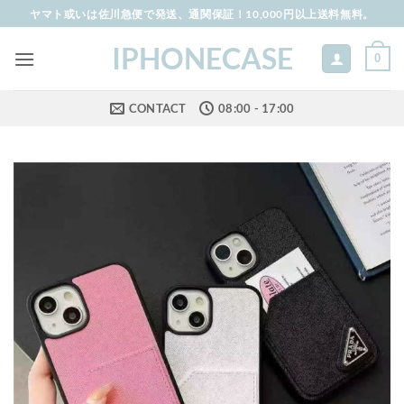
Skip
ヤマト或いは佐川急便で発送、通関保証！10,000円以上送料無料。
to
IPHONECASE
content
0
CONTACT
08:00 - 17:00