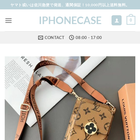
Skip
ヤマト或いは佐川急便で発送、通関保証！10,000円以上送料無料。
to
IPHONECASE
content
0
CONTACT
08:00 - 17:00