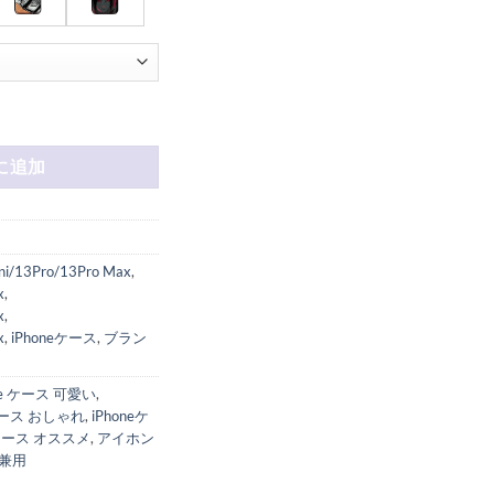
16用ケース モンキー・D・ルフィ アイフォン15ケース 耐衝撃 海賊王 ワンピ
に追加
ni/13Pro/13Pro Max
,
x
,
x
,
x
,
iPhoneケース
,
ブラン
ne ケース 可愛い
,
eケース おしゃれ
,
iPhoneケ
ケース オススメ
,
アイホン
兼用