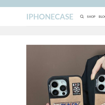
Skip
to
IPHONECASE
content
SHOP
BLO