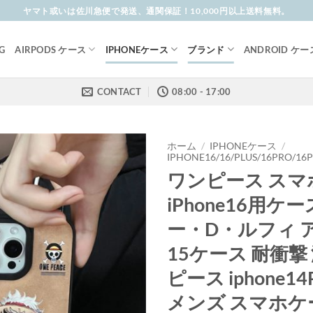
ヤマト或いは佐川急便で発送、通関保証！10,000円以上送料無料。
G
AIRPODS ケース
IPHONEケース
ブランド
ANDROID ケー
CONTACT
08:00 - 17:00
ホーム
/
IPHONEケース
/
IPHONE16/16/PLUS/16PRO/1
ワンピース スマ
iPhone16用ケ
ー・D・ルフィ 
15ケース 耐衝撃
ピース iphone1
メンズ スマホケ