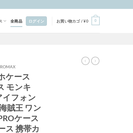
0
ス
全商品
ログイン
お買い物カゴ /
¥
0
6PROMAX
ホケース
ース モンキ
アイフォン
 海賊王 ワン
4PROケース
ース 携帯カ