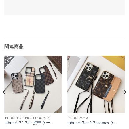
関連商品
IPHONE11/11PRO/11PROMAX
IPHONEケース
iphone17/17air 携帯 ケース ルイヴィトン iphone16/16plus ケース メンズ ハイ ブランド iphone15/14 ケース かわいい グッチ iphone13/12 ケース バーバリ おしゃれ
iphone17air/17promax ケース ルイヴィトン iphone16pro/16promax ケース ショルダー ブランド iphone 16e ケース 斜めがけ ハイブランド スマホケース 大人 おしゃれ iphone15/14/13 ケース カード 収納 ハイ ブランド