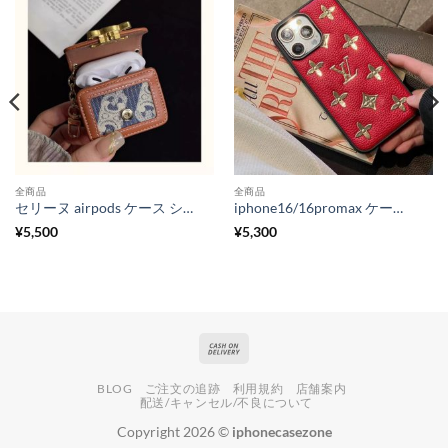
全商品
全商品
セリーヌ airpods ケース ショルダー エア ポッズ ケース 首 掛け airpods 第 四 世代 ケース ブランド airpods pro ケース おしゃれ エアポッツプロケース ブランド おすすめ
iphone16/16promax ケース ヴィトン iphone15pro ケース ブランド レザー ルイヴィトン スマホケース お揃い あいほんケース ブランド iphone14/13 ケース ハイ ブランド
¥
5,500
¥
5,300
Cash
On
BLOG
ご注文の追跡
利用規約
店舗案内
Delivery
配送/キャンセル/不良について
Copyright 2026 ©
iphonecasezone