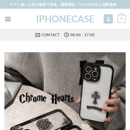
Skip
ヤマト或いは佐川急便で発送、通関保証！10,000円以上送料無料。
to
IPHONECASE
content
0
CONTACT
08:00 - 17:00