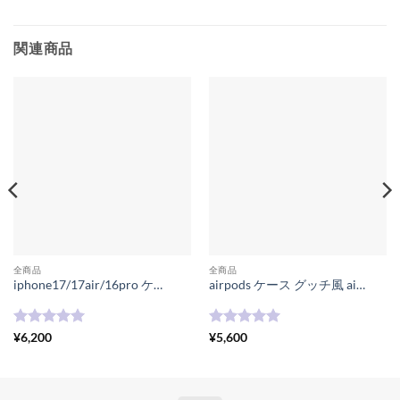
関連商品
全商品
全商品
iphone17/17air/16pro ケース 手帳型 ルイ ヴィトン iphone16promax ケース ショルダー ブランド iphone16/16plus ケース 斜めがけ ハイブランド スマホケース 大人 おしゃれ 手帳 型 iphone15/14/13 ケース カード 収納 ハイ ブランド スマホケース
airpods ケース グッチ風 airpods pro1/2 ケース ハイ ブランド 可愛い エアー ポッズ ケース 革 airpods3/4 ケース 面白い マカロン色 レザー
5段階中
5
の
5段階中
5
の
¥
6,200
¥
5,600
評価
評価