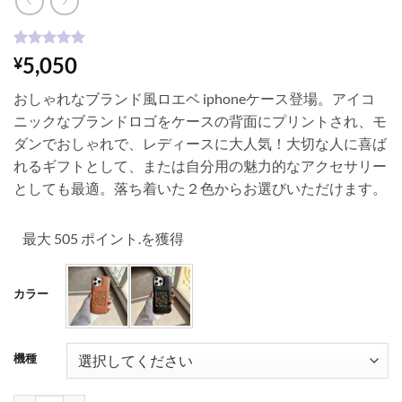
1
件の利用者
5,050
¥
評価に基づ
く5段階評
おしゃれなブランド風ロエベ iphoneケース登場。アイコ
価のうち、
5
点
ニックなブランドロゴをケースの背面にプリントされ、モ
ダンでおしゃれで、レディースに大人気！大切な人に喜ば
れるギフトとして、または自分用の魅力的なアクセサリー
としても最適。落ち着いた２色からお選びいただけます。
最大 505 ポイント.を獲得
カラー
機種