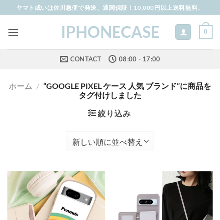
Skip
ヤマト或いは佐川急便で発送、通関保証！10,000円以上送料無料。
to
IPHONECASE
content
0
CONTACT
08:00 - 17:00
ホーム
/
“GOOGLE PIXEL ケース 人気 ブランド”に商品を
タグ付けしました
絞り込み