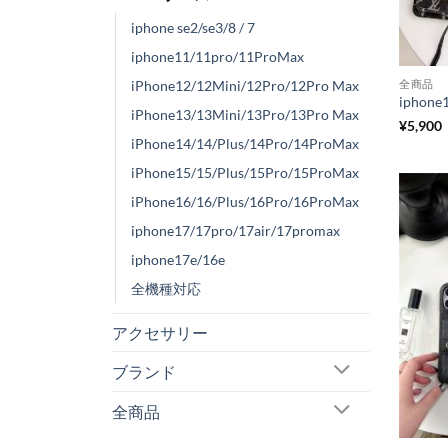
iphone se2/se3/8 / 7
iphone11/11pro/11ProMax
全商品
iPhone12/12Mini/12Pro/12Pro Max
iPhone13/13Mini/13Pro/13Pro Max
¥
5,900
iPhone14/14/Plus/14Pro/14ProMax
iPhone15/15/Plus/15Pro/15ProMax
iPhone16/16/Plus/16Pro/16ProMax
iphone17/17pro/17air/17promax
iphone17e/16e
全機種対応
アクセサリー
ブランド
全商品