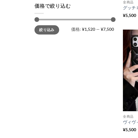
全商品
価格で絞り込む
¥
5,500
最
最
価格:
¥1,520
—
¥7,500
絞り込み
低
高
価
価
格
格
全商品
¥
5,500