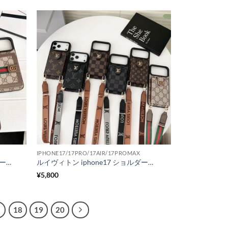
IPHONE17/17PRO/17AIR/17PROMAX
ハイブランド iphone17promax ケース ルイヴィトン iphone カード 収納 ケース iphone17/17air ケース グッチ風 iphone16/16pro 背面 手帳 型 ケース パロディ アイフォン15/14 ケース 大人 かわいい ブランド
ルイヴィトン iphone17 ショルダーケース iphone17air/17pro ケース 背面収納 ブランド iphone16/16promax ケース グッチ iphone15/14 ケース メンズ おしゃれ スマホケース 斜めがけ iphone カード 収納 ケース
¥
5,800
18
19
20