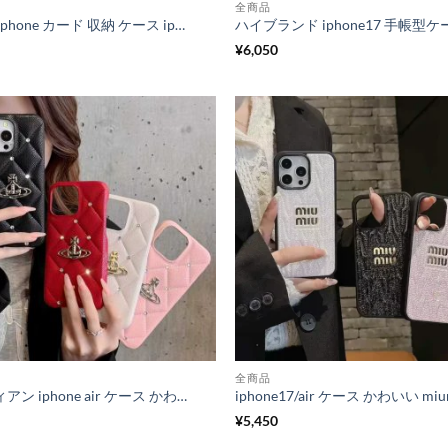
全商品
グッチ iphone カード 収納 ケース iphone17/17pro ケース ハイ ブランド iphone16promax ケース 背面 収納 iphone ケース 財布 代わり iphone15/14 ケース iphone お 揃い ケース
¥
6,050
全商品
ヴィヴィアン iphone air ケース かわいい iphone17pro/17promax ケース ブランド 女子 iphone16/16pro ケース ストーン デコ ビビアン ウエスト ウッド スマホ ケース
¥
5,450