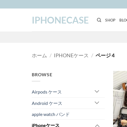
Skip
to
IPHONECASE
content
SHOP
BLO
ホーム
/
IPHONEケース
/
ページ 4
BROWSE
Airpods ケース
Android ケース
apple watch バンド
iPhoneケース