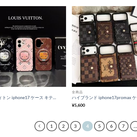
全商品
ルイヴィトン iphone17 ケース キティ ちゃん の スマホケース iphone17pro/16pro ケース magsafe対応 iphone15/14 ケース 可愛い ブランド
¥
5,600
1
2
3
4
5
6
7
…