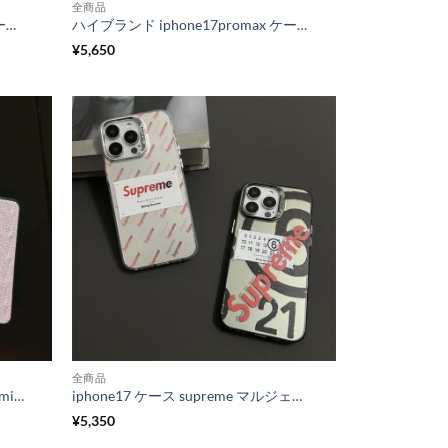
全商品
ハイブランド iphone17 手帳型ケース シャネル iphone17pro/17promax/17e ケース 携帯 手帳 型 カバー iphone16/16pro ケース 手帳型 iphone15/14 ケース シャネル 風 手帳 型 iphone ケース 財布 代わり
ハイブランド iphone17promax ケース エルメス iphone air/17pro ケース カード収納 背面 iphone16/16pro ケース カード ケース 付き iphone15pro/14 ケース ブランドコピー 安全
¥
5,650
全商品
iphone17/air ケース かわいい miumiu iphone17pro/17promax ケース ミュウミュウ風 iphone ケース 韓国 流行り 2025 iphone16/15 ケース 人気 女子 ブランド
iphone17 ケース supreme マルジェラ コラボ iphone17pro/17promax ケース 流行り シュプリーム スマホケース iphone16/15 かっこいい iphone16pro ケース ブランド おしゃれ
¥
5,350