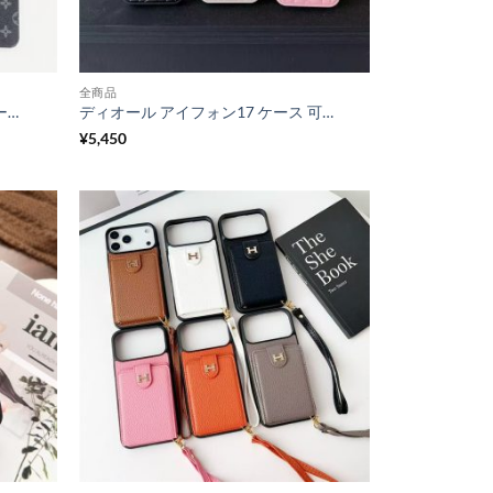
全商品
ハイブランド iphone17/17pro ケース ヴィトン iphone17promax ケース gucci風 iphone16pro/15pro ケース お揃い ブランド スマホ おしゃれ ケース
ディオール アイフォン17 ケース 可愛い dior風 iphone17promax/16/16pro ケース 人気 iphone ケース 女子 iphone15pro/14 ケース 韓国 流行り
¥
5,450