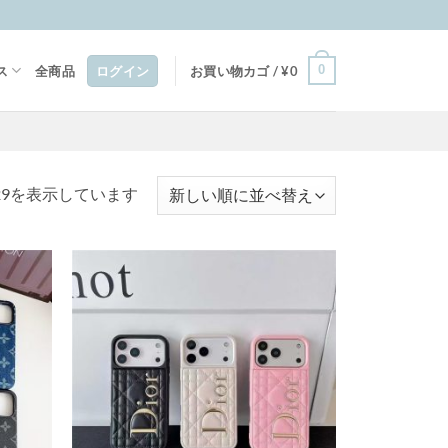
0
ス
全商品
ログイン
お買い物カゴ /
¥
0
新
229を表示しています
し
い
順